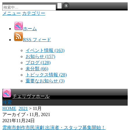
メニュー
カテゴリー
ホーム
RSS フィード
イベント情報
(163)
お知らせ
(157)
ブログ
(128)
未分類
(66)
トピックス情報
(28)
重要なお知らせ
(3)
チェリヴァホール
検索
HOME
2021
> 11月
アーカイブ › 11月, 2021
2021年11月24日
雲南市創作市民演劇 出演者・スタッフ募集開始！