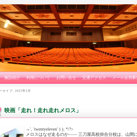
施設紹介
利用について
お問い合せ
交通アクセス
メール会員募
ーカイブ:
2022年5月
映画「走れ！走れ走れメロス」
→', 'twentyeleven' ) ); */?>
メロスはなぜ走るのか—— 三刀屋高校掛合分校は、山間