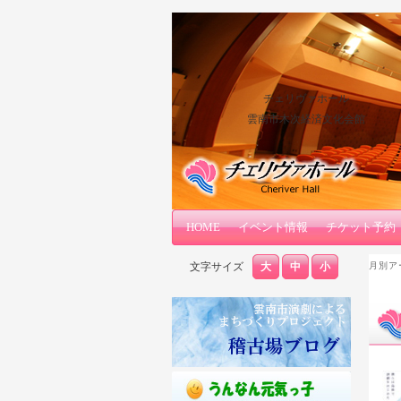
チェリヴァホール
雲南市木次経済文化会館
メインコンテンツへ移動
サブコンテンツへ移動
HOME
メインメニュー
イベント情報
チケット予約
文字サイズ
大
中
小
月別ア