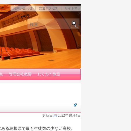
｜
｜
お問い合わせ
交通アクセス
サイトマッ
プ
検索
集
管理会社概要
わくわく教室
更新日:
2022年10月4日
にある島根県で最も生徒数の少ない高校。