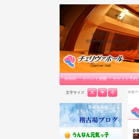
チェリヴァホール
雲南市木次経済文化会館
メインコンテンツへ移動
サブコンテンツへ移動
HOME
メインメニュー
イベント情報
チケット予約
文字サイズ
大
中
小
月別ア