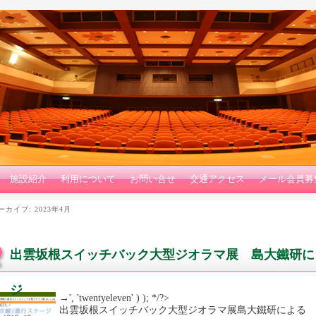
施設紹介
利用について
お問い合せ
交通アクセス
メール会員募
ーカイブ:
2023年4月
出雲坂根スイッチバック大型ジオラマ展 島大鐵研に
ジ
→', 'twentyeleven' ) ); */?>
出雲坂根スイッチバック大型ジオラマ展島大鐵研による 