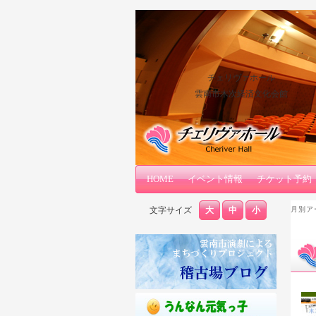
チェリヴァホール
雲南市木次経済文化会館
メインコンテンツへ移動
サブコンテンツへ移動
HOME
メインメニュー
イベント情報
チケット予約
文字サイズ
大
中
小
月別ア