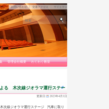
｜
｜
お問い合わせ
交通アクセス
サイトマッ
プ
検索
集
管理会社概要
わくわく教室
よる 木次線ジオラマ運行ステー
更新日:
2023年4月1日
木次線ジオラマ運行ステージ 汽車に取り