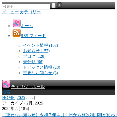
メニュー
カテゴリー
ホーム
RSS フィード
イベント情報
(163)
お知らせ
(157)
ブログ
(128)
未分類
(66)
トピックス情報
(28)
重要なお知らせ
(3)
チェリヴァホール
検索
HOME
2025
> 2月
アーカイブ › 2月, 2025
2025年2月18日
【重要なお知らせ】令和７年４月１日から施設利用料が変わ