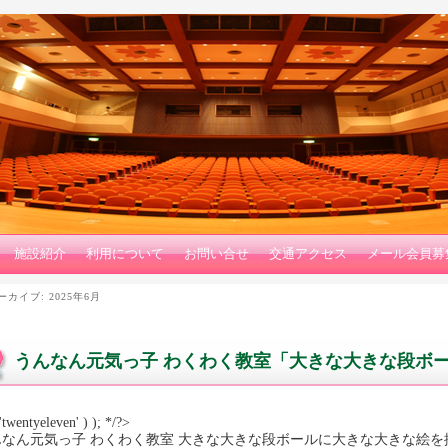
施設紹介
利用について
お問い合せ
交通アクセス
メール会員募
ーカイブ:
2025年6月
うんなん元気っ子 わくわく教室「大きな大きな段ボ
'twentyeleven' ) ); */?>
んなん元気っ子 わくわく教室 大きな大きな段ボールに大きな大きな絵を