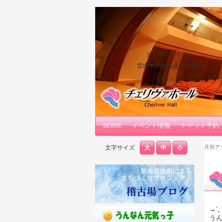
チェリヴァホール
雲南市木次経済文化会館
メインコンテンツへ移動
サブコンテンツへ移動
HOME
メインメニュー
イベント情報
チケット予約
文字サイズ
大
中
小
月別ア
→', 
う