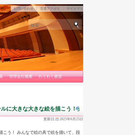
｜
｜
お問い合わせ
交通アクセス
サイトマッ
プ
検索
集
管理会社概要
わくわく教室
ールに大きな大きな絵を描こう！」
更新日:
2025年6月25日
描こう！ みんなで絵の具で絵を描いて、段