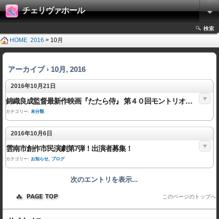
チェリヴァホール
検索
HOME
2016
> 10月
アーカイブ › 10月, 2016
2016年10月21日
錦織良成監督最新作映画『たたら侍』 第４０回モントリオール世界映画祭最優秀芸術賞受賞記念
カテゴリー:
未分類
2016年10月6日
雲南市創作市民演劇第7弾！出演者募集！
カテゴリー:
お知らせ
,
ブログ
次のエントリを表示...
このページのトップへ