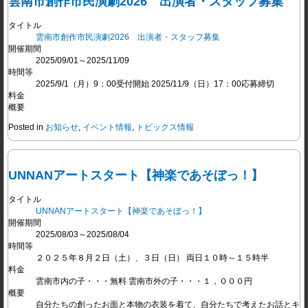
雲南市創作市民演劇2026 出演者・スタッフ募集
タイトル
雲南市創作市民演劇2026 出演者・スタッフ募集
開催期間
2025/09/01～2025/11/09
時間等
2025/9/1（月）9：00受付開始 2025/11/9（日）17：00応募締切
料金
概要
Posted in
お知らせ
,
イベント情報
,
トピックス情報
UNNANアートスタート【神楽であそぼっ！】
タイトル
UNNANアートスタート【神楽であそぼっ！】
開催期間
2025/08/03～2025/08/04
時間等
２０２５年８月２日（土）、３日（日） 両日１０時～１５時半
料金
雲南市内の子・・・無料 雲南市外の子・・・１，０００円
概要
自分たちの創ったお面と本物の衣装を着て、自分たちで考えたお話とキ