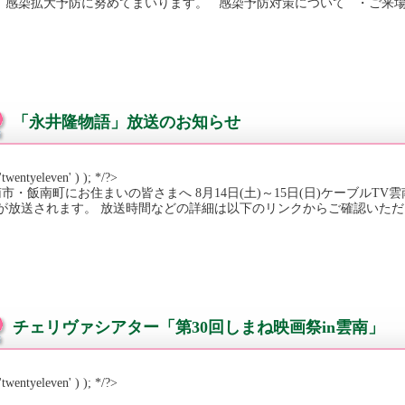
、 感染拡大予防に努めてまいります。 感染予防対策について ・ご来場
「永井隆物語」放送のお知らせ
'twentyeleven' ) ); */?>
市・飯南町にお住まいの皆さまへ 8月14日(土)～15日(日)ケーブル
r.が放送されます。 放送時間などの詳細は以下のリンクからご確認いただけます。
チェリヴァシアター「第30回しまね映画祭in雲南」
'twentyeleven' ) ); */?>