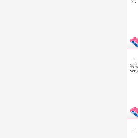
き
→', 
雲南
ve
→', 