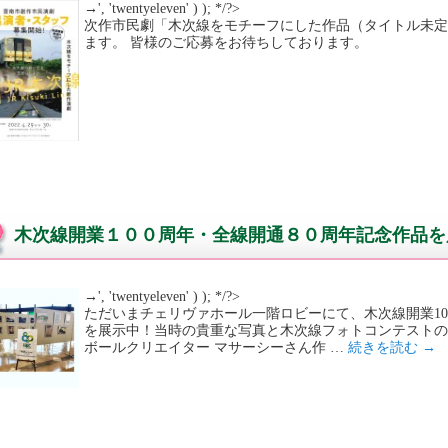
→', 'twentyeleven' ) ); */?>
次作市民劇「木次線をモチーフにした作品（タイトル未
ます。 皆様のご応募をお待ちしております。
木次線開業１００周年・全線開通８０周年記念作品を
→', 'twentyeleven' ) ); */?>
ただいまチェリヴァホール一階ロビーにて、木次線開業10
を展示中！当時の貴重な写真と木次線フォトコンテストの
ボールクリエイター マサーシーさん作 …
続きを読む
→