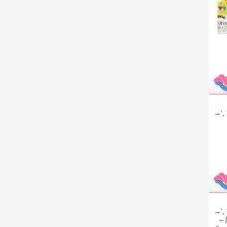
→', 
→', 
～