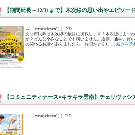
【期間延長～12/31まで】木次線の思い出やエピソー
→', 'twentyeleven' ) ); */?>
次回市民劇は木次線の物語に挑戦します！木次線にまつ
か？どんな小さなことでも構いません。通勤、通学、買
の関わるお話がありましたら、お聞かせくだ …
続きを読
【コミュニティナース×キラキラ雲南】チェリヴァシ
→', 'twentyeleven' ) ); */?>