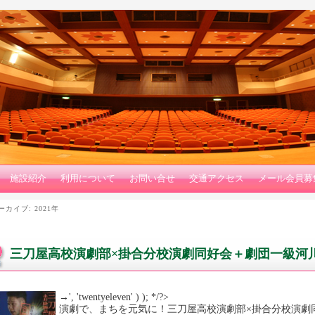
施設紹介
利用について
お問い合せ
交通アクセス
メール会員募
ーカイブ:
2021年
三刀屋高校演劇部×掛合分校演劇同好会＋劇団一級河川
→', 'twentyeleven' ) ); */?>
演劇で、まちを元気に！三刀屋高校演劇部×掛合分校演劇