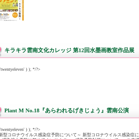
キラキラ雲南文化カレッジ 第12回水墨画教室作品展
'twentyeleven' ) ); */?>
Plant M No.18『あらわれるげきじょう』雲南公演
'twentyeleven' ) ); */?>
新型コロナウイルス感染症予防について～ 新型コロナウイルス感染症