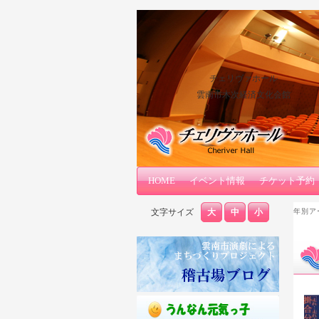
チェリヴァホール
雲南市木次経済文化会館
メインコンテンツへ移動
サブコンテンツへ移動
HOME
メインメニュー
イベント情報
チケット予約
文字サイズ
大
中
小
年別ア