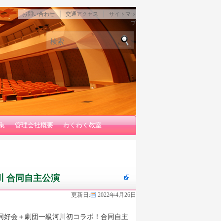
｜
｜
お問い合わせ
交通アクセス
サイトマッ
プ
検索
集
管理会社概要
わくわく教室
 合同自主公演
更新日:
2022年4月26日
同好会＋劇団一級河川初コラボ！合同自主