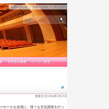
｜
｜
お問い合わせ
交通アクセス
サイトマッ
プ
検索
集
管理会社概要
わくわく教室
更新日:
2024年2月21日
ァホールを会場に、様々な文化講座を行っ