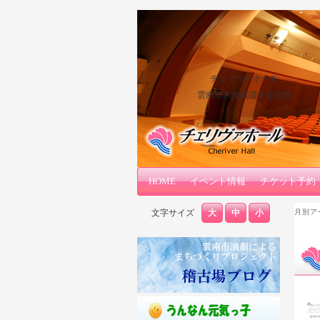
チェリヴァホール
雲南市木次経済文化会館
メインコンテンツへ移動
サブコンテンツへ移動
HOME
メインメニュー
イベント情報
チケット予約
文字サイズ
大
中
小
月別ア