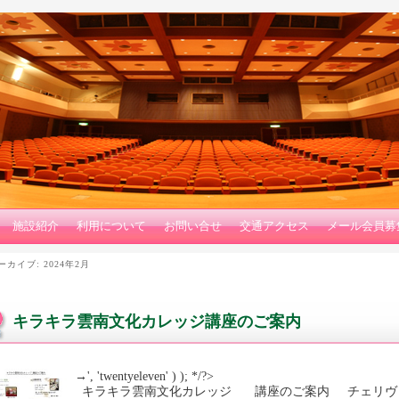
施設紹介
利用について
お問い合せ
交通アクセス
メール会員募
ーカイブ:
2024年2月
キラキラ雲南文化カレッジ講座のご案内
→', 'twentyeleven' ) ); */?>
キラキラ雲南文化カレッジ 講座のご案内 チェリヴ