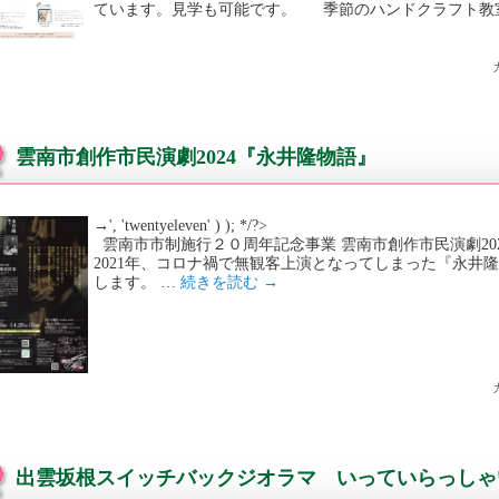
ています。見学も可能です。 季節のハンドクラフト教
雲南市創作市民演劇2024『永井隆物語』
→', 'twentyeleven' ) ); */?>
雲南市市制施行２０周年記念事業 雲南市創作市民演劇20
2021年、コロナ禍で無観客上演となってしまった『永井
します。 …
続きを読む
→
出雲坂根スイッチバックジオラマ いっていらっしゃ