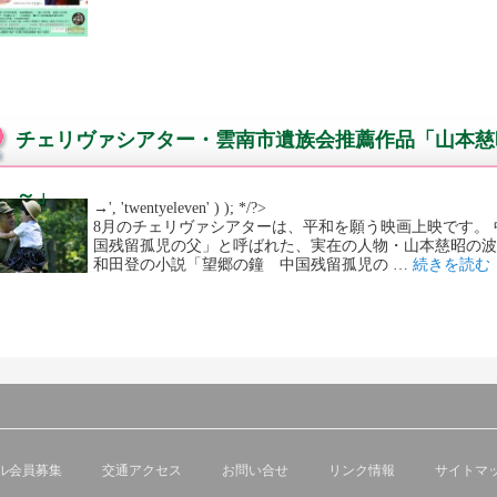
チェリヴァシアター・雲南市遺族会推薦作品「山本慈
～」
→', 'twentyeleven' ) ); */?>
8月のチェリヴァシアターは、平和を願う映画上映です。 
国残留孤児の父」と呼ばれた、実在の人物・山本慈昭の波
和田登の小説「望郷の鐘 中国残留孤児の …
続きを読む
ル会員募集
交通アクセス
お問い合せ
リンク情報
サイトマ