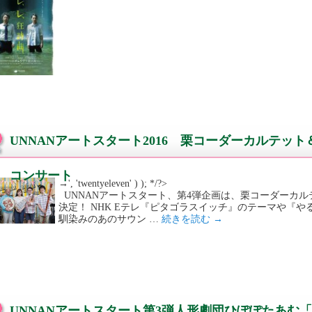
UNNANアートスタート2016 栗コーダーカルテッ
コンサート
→', 'twentyeleven' ) ); */?>
UNNANアートスタート、第4弾企画は、栗コーダーカル
決定！ NHK Eテレ『ピタゴラスイッチ』のテーマや『
馴染みのあのサウン …
続きを読む
→
UNNANアートスタート第3弾人形劇団ひぽぽたあむ