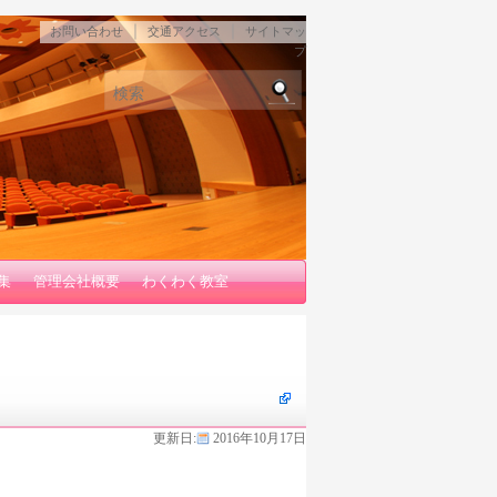
｜
｜
お問い合わせ
交通アクセス
サイトマッ
プ
検索
集
管理会社概要
わくわく教室
』
更新日:
2016年10月17日