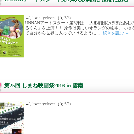
→', 'twentyeleven' ) ); */?>
UNNANアートスタート第3弾は、 人形劇団ひぽぽたあ
るくん」を上演！！ 原作は美しいオランダの絵本。 小
て自分から世界に入っていけるように …
続きを読む
→
第25回 しまね映画祭2016 in 雲南
→', 'twentyeleven' ) ); */?>