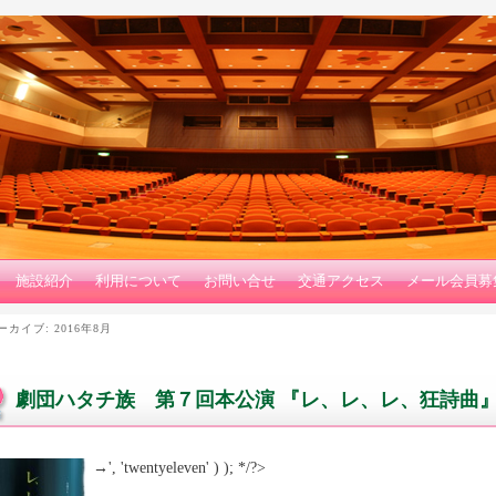
施設紹介
利用について
お問い合せ
交通アクセス
メール会員募
ーカイブ:
2016年8月
劇団ハタチ族 第７回本公演 『レ、レ、レ、狂詩曲
→', 'twentyeleven' ) ); */?>