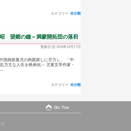
カテゴリー:
未分類
昭 望郷の鐘～満蒙開拓団の落日
更新日:
2016年10月17日
中国残留孤児の肉親探しに尽力し、 「中
乱万丈な人生を映画化― 児童文学作家・
→
カテゴリー:
未分類
ップ