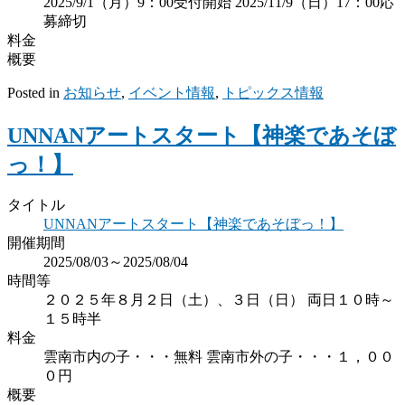
2025/9/1（月）9：00受付開始 2025/11/9（日）17：00応
募締切
料金
概要
Posted in
お知らせ
,
イベント情報
,
トピックス情報
UNNANアートスタート【神楽であそぼ
っ！】
タイトル
UNNANアートスタート【神楽であそぼっ！】
開催期間
2025/08/03～2025/08/04
時間等
２０２５年８月２日（土）、３日（日） 両日１０時～
１５時半
料金
雲南市内の子・・・無料 雲南市外の子・・・１，００
０円
概要