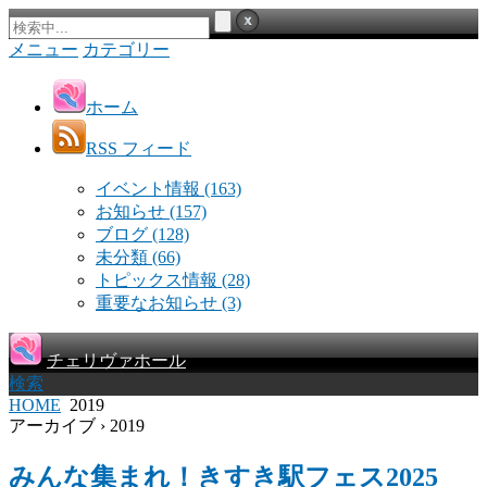
メニュー
カテゴリー
ホーム
RSS フィード
イベント情報
(163)
お知らせ
(157)
ブログ
(128)
未分類
(66)
トピックス情報
(28)
重要なお知らせ
(3)
チェリヴァホール
検索
HOME
2019
アーカイブ › 2019
みんな集まれ！きすき駅フェス2025