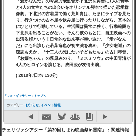
『愛がなんだ』の今泉力哉監督が下北沢を舞台に1人の青年
と4人の女性たちの出会いをオリジナル脚本で描いた恋愛群
像劇。下北沢の古着屋で働く荒川青は、たまにライブを見た
り、行きつけの古本屋や飲み屋に行ったりしながら、基本的
にひとりで行動している。生活圏は異常に狭く、行動範囲も
下北沢を出ることがない。そんな彼のもとに、自主映画への
出演依頼という非日常的な出来事が舞い込む。『愛がなん
だ』にも出演した若葉竜也が初主演を務め、『少女邂逅』の
穂志もえか、『十二人の死にたい子どもたち』の古川琴音、
『お嬢ちゃん』の萩原みのり、『ミスミソウ』の中田青渚が
4人のヒロインを演じる。成田凌が友情出演。
( 2019年/日本/ 130分)
「フォトギャラリー」トップへ
カテゴリー:
お知らせ
,
イベント情報
チェリヴァシアター「第30回しまね映画祭in雲南」：関連情報