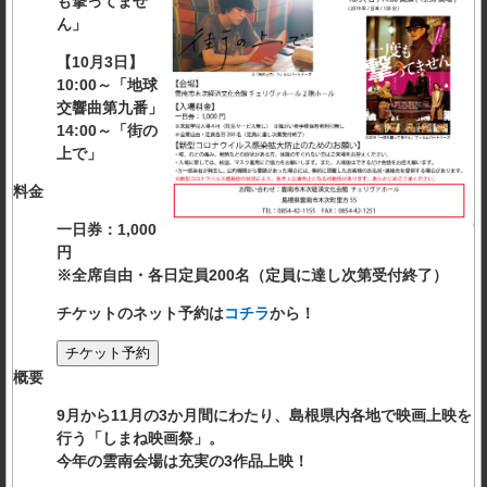
も撃ってませ
ん」
【10月3日】
10:00～「地球
交響曲第九番」
14:00～「街の
上で」
料金
一日券：1,000
円
※全席自由・各日定員200名（定員に達し次第受付終了）
チケットのネット予約は
コチラ
から！
概要
9月から11月の3か月間にわたり、島根県内各地で映画上映を
行う「しまね映画祭」。
今年の雲南会場は充実の3作品上映！