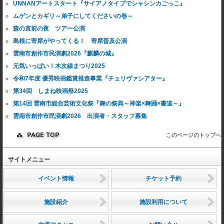
UNNANアートスタート『サイアノタイプでシャシンカごっこ』
ムゲンとカギリ～弟子にしてくださいの巻～
森の直前の夜 ツアー公演
島根に寄席がやってくる！ 寄席普及公演
雲南市創作市民演劇2026『麒麟の城』
元気いっぱい！木次線まつり2025
令和7年度 優秀映画鑑賞推進事業『チェリヴァシアター』
第34回 しまね映画祭2025
第14回 雲南市総合芸術文化祭『舞の祭典～神楽×舞踊×書道～』
雲南市創作市民演劇2026 出演者・スタッフ募集
このページのトップへ
サイトメニュー
イベント情報
チケット予約
施設紹介
施設利用について