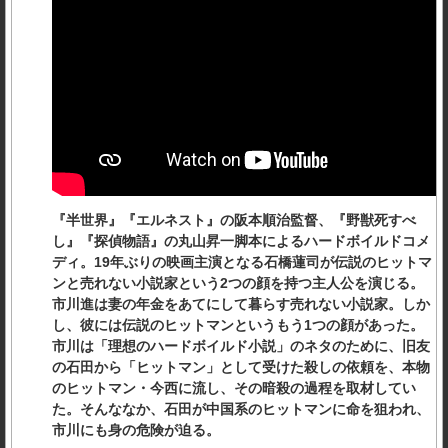
『半世界』『エルネスト』の阪本順治監督、『野獣死すべ
し』『探偵物語』の丸山昇一脚本によるハードボイルドコメ
ディ。19年ぶりの映画主演となる石橋蓮司が伝説のヒットマ
ンと売れない小説家という2つの顔を持つ主人公を演じる。
市川進は妻の年金をあてにして暮らす売れない小説家。しか
し、彼には伝説のヒットマンというもう1つの顔があった。
市川は「理想のハードボイルド小説」のネタのために、旧友
の石田から「ヒットマン」として受けた殺しの依頼を、本物
のヒットマン・今西に流し、その暗殺の過程を取材してい
た。そんななか、石田が中国系のヒットマンに命を狙われ、
市川にも身の危険が迫る。