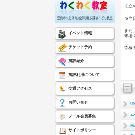
※立
※当
また
イベント情報
来場
チケット予約
皆様
施設紹介
施設利用について
交通アクセス
お問い合せ
U
ム
メール会員募集
森
サイトポリシー