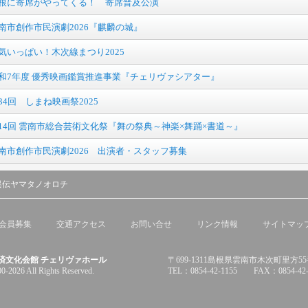
根に寄席がやってくる！ 寄席普及公演
南市創作市民演劇2026『麒麟の城』
気いっぱい！木次線まつり2025
和7年度 優秀映画鑑賞推進事業『チェリヴァシアター』
34回 しまね映画祭2025
14回 雲南市総合芸術文化祭『舞の祭典～神楽×舞踊×書道～』
南市創作市民演劇2026 出演者・スタッフ募集
異伝ヤマタノオロチ
会員募集
交通アクセス
お問い合せ
リンク情報
サイトマッ
済文化会館 チェリヴァホール
〒699-1311島根県雲南市木次町里方5
0-2026 All Rights Reserved.
TEL：0854-42-1155 FAX：0854-42-