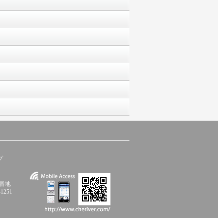
プ
5番地
1251