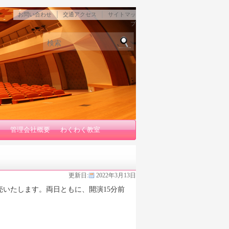
｜
｜
お問い合わせ
交通アクセス
サイトマッ
プ
検索
管理会社概要
わくわく教室
更新日:
2022年3月13日
いたします。両日ともに、開演15分前