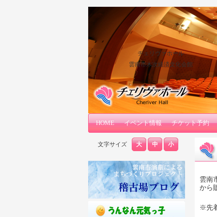
チェリヴァホール
雲南市木次経済文化会館
メインコンテンツへ移動
サブコンテンツへ移動
HOME
メインメニュー
イベント情報
チケット予約
文字サイズ
大
中
小
雲南
から
※先