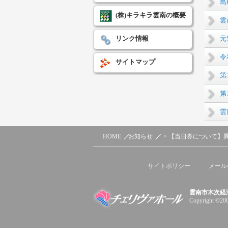
島
(株)キラキラ雲南の概要
雲
元
リンク情報
令
サイトマップ
第
第
雲
HOME
お知らせ
> 【当日券について】
サイトポリシー
メール
雲南市木次経
Copyright ©200