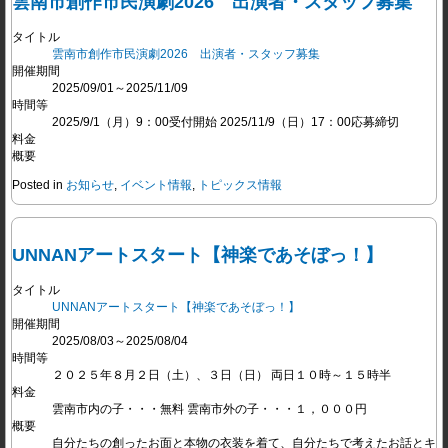
雲南市創作市民演劇2026 出演者・スタッフ募集
タイトル
雲南市創作市民演劇2026 出演者・スタッフ募集
開催期間
2025/09/01～2025/11/09
時間等
2025/9/1（月）9：00受付開始 2025/11/9（日）17：00応募締切
料金
概要
Posted in
お知らせ
,
イベント情報
,
トピックス情報
UNNANアートスタート【神楽であそぼっ！】
タイトル
UNNANアートスタート【神楽であそぼっ！】
開催期間
2025/08/03～2025/08/04
時間等
２０２５年８月２日（土）、３日（日） 両日１０時～１５時半
料金
雲南市内の子・・・無料 雲南市外の子・・・１，０００円
概要
自分たちの創ったお面と本物の衣装を着て、自分たちで考えたお話とキ