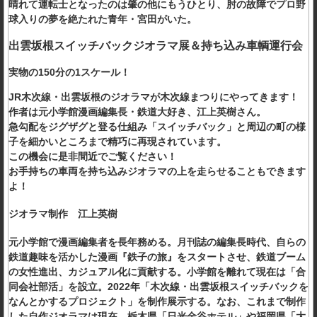
晴れて運転士となったのは肇の他にもうひとり、肘の故障でプロ野
球入りの夢を絶たれた青年・宮田がいた。
出雲坂根スイッチバックジオラマ展＆持ち込み車輌運行会
実物の150分の1スケール！
JR木次線・出雲坂根のジオラマが木次線まつりにやってきます！
作者は元小学館漫画編集長・鉄道大好き、江上英樹さん。
急勾配をジグザグと登る仕組み「スイッチバック」と周辺の町の様
子を細かいところまで精巧に再現されています。
この機会に是非間近でご覧ください！
お手持ちの車両を持ち込みジオラマの上を走らせることもできます
よ！
ジオラマ制作 江上英樹
元小学館で漫画編集者を長年務める。月刊誌の編集長時代、自らの
鉄道趣味を活かした漫画『鉄子の旅』をスタートさせ、鉄道ブーム
の女性進出、カジュアル化に貢献する。小学館を離れて現在は「合
同会社部活」を設立。2022年「木次線・出雲坂根スイッチバックを
なんとかするプロジェクト」を制作展示する。なお、これまで制作
した自作ジオラマは現在、栃木県「日光金谷ホテル」や福岡県「大