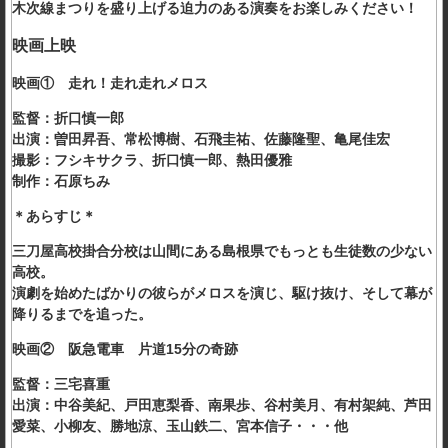
木次線まつりを盛り上げる迫力のある演奏をお楽しみください！
映画上映
映画① 走れ！走れ走れメロス
監督：折口慎一郎
出演：曽田昇吾、常松博樹、石飛圭祐、佐藤隆聖、亀尾佳宏
撮影：フシキサクラ、折口慎一郎、熱田優雅
制作：石原ちみ
＊あらすじ＊
三刀屋高校掛合分校は山間にある島根県でもっとも生徒数の少ない
高校。
演劇を始めたばかりの彼らがメロスを演じ、駆け抜け、そして幕が
降りるまでを追った。
映画② 阪急電車 片道15分の奇跡
監督：三宅喜重
出演：中谷美紀、戸田恵梨香、南果歩、谷村美月、有村架純、芦田
愛菜、小柳友、勝地涼、玉山鉄二、宮本信子・・・他