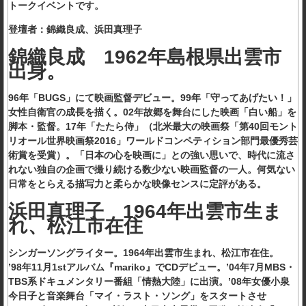
トークイベントです。
登壇者：錦織良成、浜田真理子
錦織良成 1962年島根県出雲市
出身。
96年「BUGS」にて映画監督デビュー。99年「守ってあげたい！」
女性自衛官の成長を描く。02年故郷を舞台にした映画「白い船」を
脚本・監督。17年「たたら侍」（北米最大の映画祭「第40回モント
リオール世界映画祭2016」ワールドコンペティション部門最優秀芸
術賞を受賞）。「日本の心を映画に」との強い思いで、時代に流さ
れない独自の企画で撮り続ける数少ない映画監督の一人。何気ない
日常をとらえる描写力と柔らかな映像センスに定評がある。
浜田真理子 1964年出雲市生ま
れ、松江市在住
シンガーソングライター。1964年出雲市生まれ、松江市在住。
’98年11月1stアルバム『mariko』でCDデビュー。’04年7月MBS・
TBS系ドキュメンタリー番組「情熱大陸」に出演。’08年女優小泉
今日子と音楽舞台「マイ・ラスト・ソング」をスタートさせ