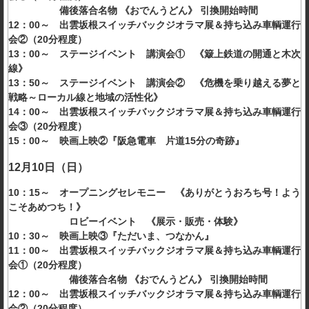
備後落合名物 《おでんうどん》 引換開始時間
12：00～ 出雲坂根スイッチバックジオラマ展＆持ち込み車輌運行
会②（20分程度）
13：00～ ステージイベント 講演会① 《簸上鉄道の開通と木次
線》
13：50～ ステージイベント 講演会② 《危機を乗り越える夢と
戦略～ローカル線と地域の活性化》
14：00～ 出雲坂根スイッチバックジオラマ展＆持ち込み車輌運行
会③（20分程度）
15：00～ 映画上映②『阪急電車 片道15分の奇跡』
12月10日（日）
10：15～ オープニングセレモニー 《ありがとうおろち号！よう
こそあめつち！》
ロビーイベント 《展示・販売・体験》
10：30～ 映画上映③『ただいま、つなかん』
11：00～ 出雲坂根スイッチバックジオラマ展＆持ち込み車輌運行
会①（20分程度）
備後落合名物 《おでんうどん》 引換開始時間
12：00～ 出雲坂根スイッチバックジオラマ展＆持ち込み車輌運行
会②（20分程度）