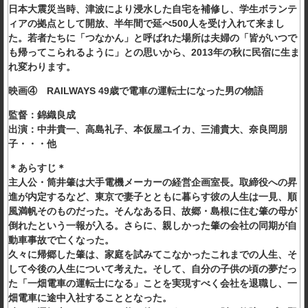
日本大震災当時、津波により浸水した自宅を補修し、学生ボランテ
ィアの拠点として開放、半年間で延べ500人を受け入れて来まし
た。若者たちに「つなかん」と呼ばれた場所は夫婦の「皆がいつで
も帰ってこられるように」との思いから、2013年の秋に民宿に生ま
れ変わります。
映画④ RAILWAYS 49歳で電車の運転士になった男の物語
監督：錦織良成
出演：中井貴一、高島礼子、本仮屋ユイカ、三浦貴大、奈良岡朋
子・・・他
＊あらすじ＊
主人公・筒井肇は大手電機メーカーの経営企画室長。取締役への昇
進が内定するなど、東京で妻子とともに暮らす彼の人生は一見、順
風満帆そのものだった。そんなある日、故郷・島根に住む肇の母が
倒れたという一報が入る。さらに、親しかった肇の会社の同期が自
動車事故で亡くなった。
久々に帰郷した肇は、家庭を試みてこなかったこれまでの人生、そ
して今後の人生について考えた。そして、自分の子供の頃の夢だっ
た「一畑電車の運転士になる」ことを実現すべく会社を退職し、一
畑電車に途中入社することとなった。