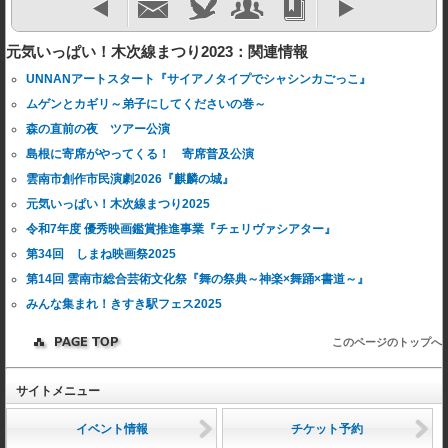
元気いっぱい！木次線まつり2023：関連情報
UNNANアートスタート『サイアノタイプでシャシンカごっこ』
ムゲンとカギリ～弟子にしてくださいの巻～
森の直前の夜 ツアー公演
島根に寄席がやってくる！ 寄席普及公演
雲南市創作市民演劇2026『麒麟の城』
元気いっぱい！木次線まつり2025
令和7年度 優秀映画鑑賞推進事業『チェリヴァシアター』
第34回 しまね映画祭2025
第14回 雲南市総合芸術文化祭『舞の祭典～神楽×舞踊×書道～』
みんな集まれ！きすき駅フェス2025
このページのトップへ
サイトメニュー
イベント情報
チケット予約