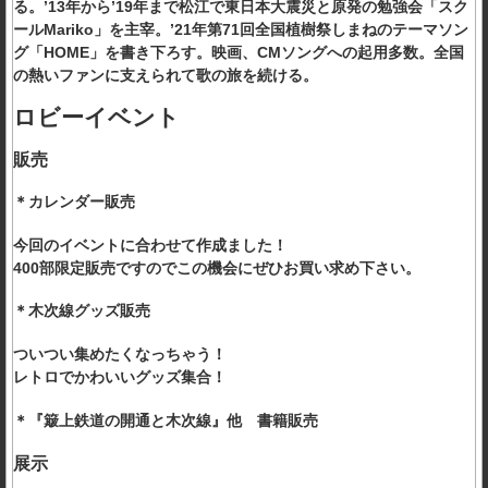
る。’13年から’19年まで松江で東日本大震災と原発の勉強会「スク
ールMariko」を主宰。’21年第71回全国植樹祭しまねのテーマソン
グ「HOME」を書き下ろす。映画、CMソングへの起用多数。全国
の熱いファンに支えられて歌の旅を続ける。
ロビーイベント
販売
＊カレンダー販売
今回のイベントに合わせて作成ました！
400部限定販売ですのでこの機会にぜひお買い求め下さい。
＊木次線グッズ販売
ついつい集めたくなっちゃう！
レトロでかわいいグッズ集合！
＊『簸上鉄道の開通と木次線』他 書籍販売
展示