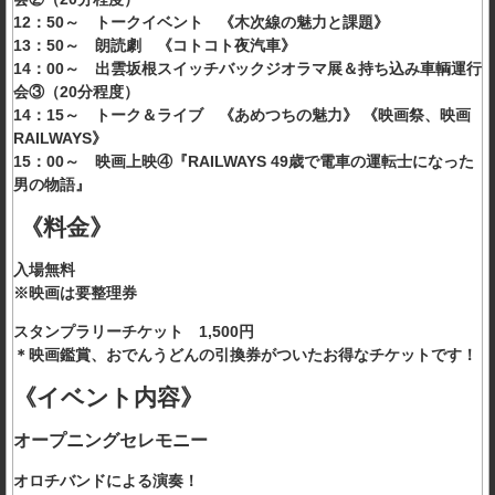
12：50～ トークイベント 《木次線の魅力と課題》
13：50～ 朗読劇 《コトコト夜汽車》
14：00～ 出雲坂根スイッチバックジオラマ展＆持ち込み車輌運行
会③（20分程度）
14：15～ トーク＆ライブ 《あめつちの魅力》 《映画祭、映画
RAILWAYS》
15：00～ 映画上映④『RAILWAYS 49歳で電車の運転士になった
男の物語』
《料金》
入場無料
※映画は要整理券
スタンプラリーチケット 1,500円
＊映画鑑賞、おでんうどんの引換券がついたお得なチケットです！
《イベント内容》
オープニングセレモニー
オロチバンドによる演奏！