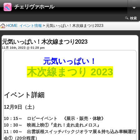
チェリヴァホール
検索
HOME
イベント情報
> 元気いっぱい！木次線まつり2023
元気いっぱい！木次線まつり2023
11月 16th, 2023 @ 01:28 pm
元気いっぱい！
木次線まつり 2023
イベント詳細
12月9日（土）
10：15～ ロビーイベント 《展示・販売・体験》
10：30～ 映画上映①『走れ！走れ走れメロス』
11：00～ 出雲坂根スイッチバックジオラマ展＆持ち込み車輌運行
会①（20分程度）