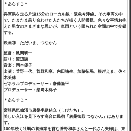
＊あらすじ＊
兵庫県を走る片道15分のローカル線・阪急今津線。その車両の中
で、たまたま乗り合わせた人たちが描く人間模様。色々な事情お抱
えた男女のさまざまな思いが、車両という限られた空間の中で交錯
する。
映画③ ただいま、つなかん
監督：風間研一
語り：渡辺謙
音楽：岡本優子
出演：菅野一代、菅野和享、内田祐生、加藤拓馬、根岸えま、佐々
木美穂
ゼネラルプロデューサー：齋藤隆平
プロデューサー：柴﨑木綿子
＊あらすじ＊
宮崎県気仙沼市唐桑半島鮪立（しびたち）。
美しい入江を見下ろす高台に民宿「唐桑御殿 つなかん」はありま
す。
100年続く牡蠣の養殖業を営む菅野和享さんと一代さん夫婦は、東