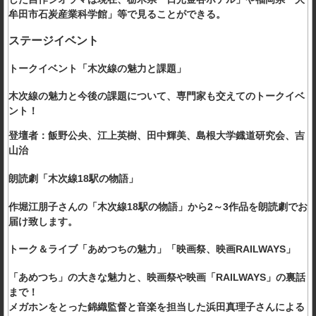
牟田市石炭産業科学館」等で見ることができる。
ステージイベント
トークイベント「木次線の魅力と課題」
木次線の魅力と今後の課題について、専門家も交えてのトークイベ
ント！
登壇者：飯野公央、江上英樹、田中輝美、島根大学鐡道研究会、吉
山治
朗読劇「木次線18駅の物語」
作堀江朋子さんの「木次線18駅の物語」から2～3作品を朗読劇でお
届け致します。
トーク＆ライブ「あめつちの魅力」「映画祭、映画RAILWAYS」
「あめつち」の大きな魅力と、映画祭や映画「RAILWAYS」の裏話
まで！
メガホンをとった錦織監督と音楽を担当した浜田真理子さんによる