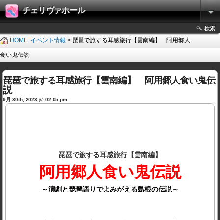
チェリヴァホール
検索
HOME
イベント情報
> 琵琶で旅する耳感旅行【雲南編】 阿用郷人
食い鬼伝説
琵琶で旅する耳感旅行【雲南編】 阿用郷人食い鬼伝
説
9月 30th, 2023 @ 02:05 pm
琵琶で旅する耳感旅行【雲南編】
阿用郷人食い鬼伝説
～演劇と琵琶語りでよみがえる島根の伝説～