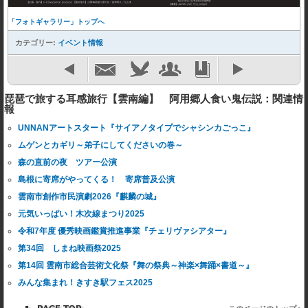
「フォトギャラリー」トップへ
カテゴリー:
イベント情報
琵琶で旅する耳感旅行【雲南編】 阿用郷人食い鬼伝説：関連情
報
UNNANアートスタート『サイアノタイプでシャシンカごっこ』
ムゲンとカギリ～弟子にしてくださいの巻～
森の直前の夜 ツアー公演
島根に寄席がやってくる！ 寄席普及公演
雲南市創作市民演劇2026『麒麟の城』
元気いっぱい！木次線まつり2025
令和7年度 優秀映画鑑賞推進事業『チェリヴァシアター』
第34回 しまね映画祭2025
第14回 雲南市総合芸術文化祭『舞の祭典～神楽×舞踊×書道～』
みんな集まれ！きすき駅フェス2025