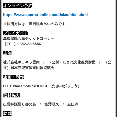
オンライン予約
https://www.quartet-online.net/ticket/hitokuioni
※決済方法は、当日現金払いのみです。
プレイガイド
島根県民会館チケットコーナー
【TEL】0852-22-5556
主催
株式会社キラキラ雲南 / （公財）しまね文化復興財団 / （公
社）日本芸能実演家団体協議会
企画・制作
H１０wadamoriPRODUCE（たきのがっこう）
取材協力
出雲神話語り部の会 / 宮澤明久 / 立山淳
助成