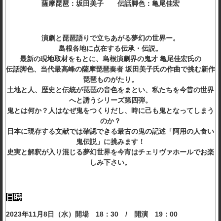
薩摩琵琶：坂田美子 伝話脚色：亀尾佳宏
演劇と琵琶語りで立ちあがる夢幻の世界ー。
島根各地に点在する伝承・伝説。
最新の現地取材をもとに、島根演劇界の鬼才 亀尾佳宏氏の
伝話脚色、当代最高峰の薩摩琵琶奏者 坂田美子氏の作曲で挑む新作
琵琶ものがたり。
土地と人、歴史と伝統が琵琶の音色をまとい、私たちを今昔の世界
へと誘うシリーズ第四弾。
鬼とは何か？人はなぜ鬼をつくりだし、時に己も鬼となってしまう
のか？
日本に現存する文献では確認できる最古の鬼の記述「阿用の人食い
鬼伝説」に挑みます！
史実と解釈が入り混じる夢幻世界を今宵はチェリヴァホールでお楽
しみ下さい。
日時
2023年11月8日（水）開場 18：30 / 開演 19：00