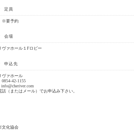
定員
名 ※要予約
会場
リヴァホール１Fロビー
申込先
リヴァホール
854-42-1155
info@cheriver.com
電話（またはメール）でお申込み下さい。
市文化協会