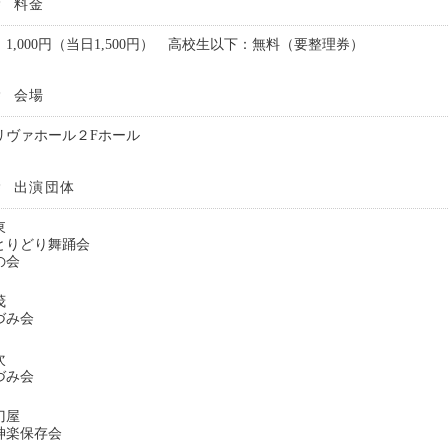
料金
1,000円（当日1,500円） 高校生以下：無料（要整理券）
会場
リヴァホール２Fホール
出演団体
東
とりどり舞踊会
の会
茂
づみ会
次
づみ会
刀屋
神楽保存会