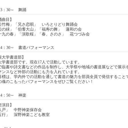
13：30～ 舞踊
踊曲目】
松竹梅」「兄さ恋唄」 いろとりどり舞踊会
松の緑」「伯耆大山」「福寿の舞」 蓮和の会
十九の春」「演歌桜」「春、さのさ」 花つづみ会
14：30～ 書道パフォーマンス
根大学書道部】
大学書道部です。現在17人で活動しています。
で臨書や詩文書などの作品を制作し、大学祭や地域の書道展などで展示
マンスなど外部の活動にも力を入れています。
目標は、学内外での活動を通して書道の魅力を部員全員で発信すること
の魂のこもったパフォーマンスをぜひご覧ください！
14：50～ 神楽
楽演目】
八戸」 中野神楽保存会
五行」 深野神楽こども教室