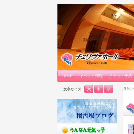
チェリヴァホール
雲南市木次経済文化会館
メインコンテンツへ移動
サブコンテンツへ移動
HOME
メインメニュー
イベント情報
チケット予約
文字サイズ
大
中
小
月別ア