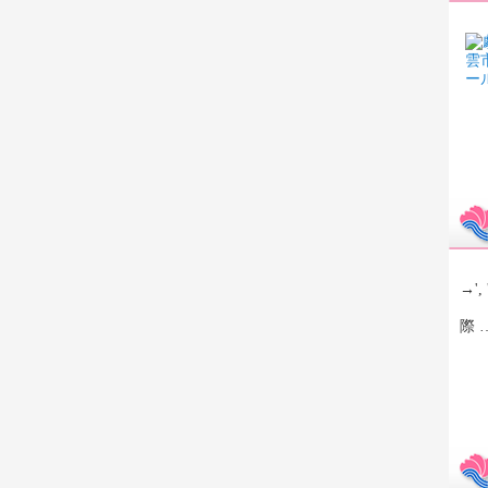
→', 
今
際 