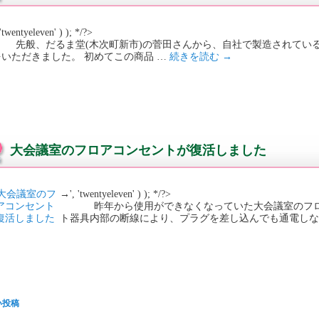
'twentyeleven' ) ); */?>
般、だるま堂(木次町新市)の菅田さんから、自社で製造されている
をいただきました。 初めてこの商品 …
続きを読む
→
大会議室のフロアコンセントが復活しました
→', 'twentyeleven' ) ); */?>
昨年から使用ができなくなっていた大会議室のフロア
ト器具内部の断線により、プラグを差し込んでも通電しな
い投稿
投稿ナビゲーション