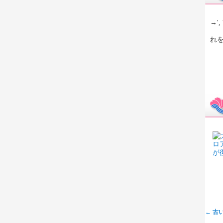
→', 
先
れ
←
古