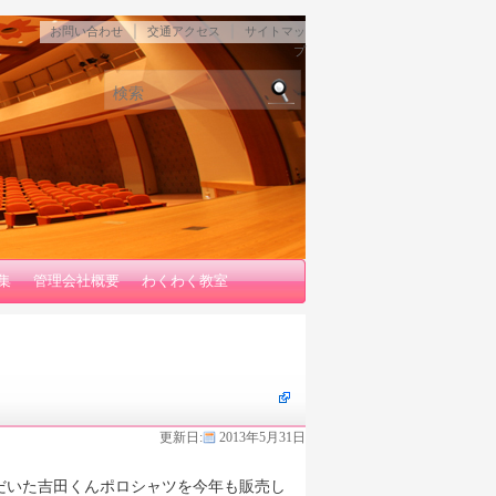
｜
｜
お問い合わせ
交通アクセス
サイトマッ
プ
検索
集
管理会社概要
わくわく教室
更新日:
2013年5月31日
いた吉田くんポロシャツを今年も販売し