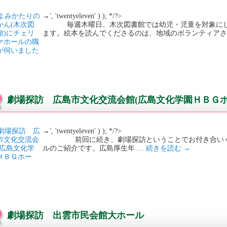
→', 'twentyeleven' ) ); */?>
毎週木曜日、木次図書館では幼児・児童を対象にし
ます。絵本を読んでくださるのは、地域のボランティアさ
劇場探訪 広島市文化交流会館(広島文化学園ＨＢＧホ
→', 'twentyeleven' ) ); */?>
前回に続き、劇場探訪ということでお付き合いくだ
ルのご紹介です。広島厚生年 …
続きを読む
→
劇場探訪 出雲市民会館大ホール