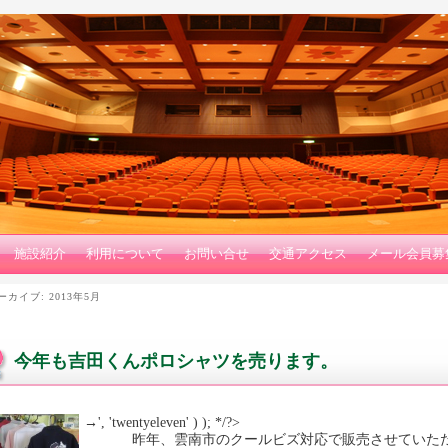
施設紹介
利用について
お問い合せ
交通アクセス
メール会員募
ーカイブ:
2013年5月
今年も吉田くんポロシャツを売ります。
→', 'twentyeleven' ) ); */?>
昨年、雲南市のクールビズ対応で販売させていただ