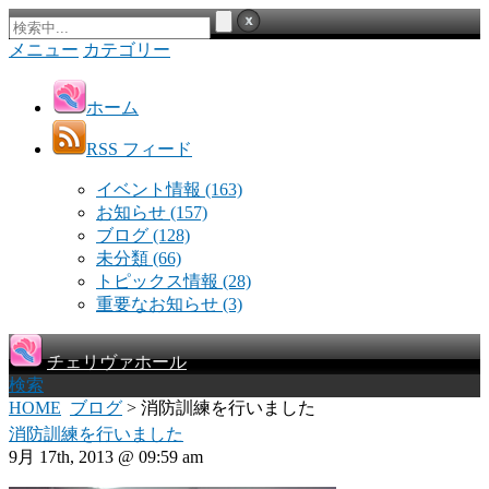
メニュー
カテゴリー
ホーム
RSS フィード
イベント情報
(163)
お知らせ
(157)
ブログ
(128)
未分類
(66)
トピックス情報
(28)
重要なお知らせ
(3)
チェリヴァホール
検索
HOME
ブログ
> 消防訓練を行いました
消防訓練を行いました
9月 17th, 2013 @ 09:59 am