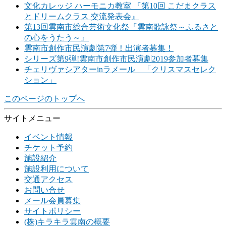
文化カレッジ ハーモニカ教室 『第10回 こだまクラス
とドリームクラス 交流発表会』
第13回雲南市総合芸術文化祭『雲南歌詠祭～ふるさと
の心をうたう～』
雲南市創作市民演劇第7弾！出演者募集！
シリーズ第9弾!雲南市創作市民演劇2019参加者募集
チェリヴァシアターinラメール 「クリスマスセレク
ション」
このページのトップへ
サイトメニュー
イベント情報
チケット予約
施設紹介
施設利用について
交通アクセス
お問い合せ
メール会員募集
サイトポリシー
(株)キラキラ雲南の概要