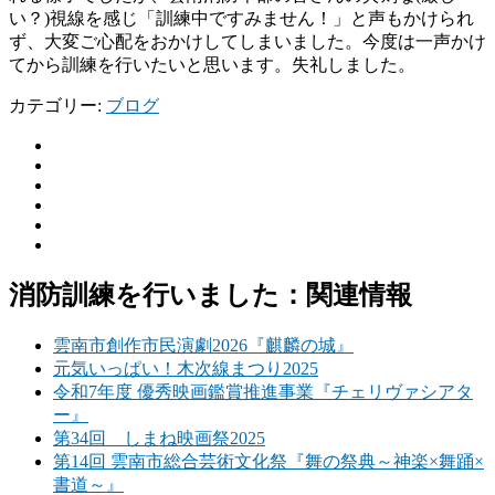
い？)視線を感じ「訓練中ですみません！」と声もかけられ
ず、大変ご心配をおかけしてしまいました。今度は一声かけ
てから訓練を行いたいと思います。失礼しました。
カテゴリー:
ブログ
消防訓練を行いました：関連情報
雲南市創作市民演劇2026『麒麟の城』
元気いっぱい！木次線まつり2025
令和7年度 優秀映画鑑賞推進事業『チェリヴァシアタ
ー』
第34回 しまね映画祭2025
第14回 雲南市総合芸術文化祭『舞の祭典～神楽×舞踊×
書道～』