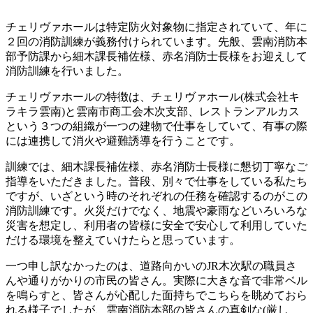
チェリヴァホールは特定防火対象物に指定されていて、年に
２回の消防訓練が義務付けられています。先般、雲南消防本
部予防課から細木課長補佐様、赤名消防士長様をお迎えして
消防訓練を行いました。
チェリヴァホールの特徴は、チェリヴァホール(株式会社キ
ラキラ雲南)と雲南市商工会木次支部、レストランアルカス
という３つの組織が一つの建物で仕事をしていて、有事の際
には連携して消火や避難誘導を行うことです。
訓練では、細木課長補佐様、赤名消防士長様に懇切丁寧なご
指導をいただきました。普段、別々で仕事をしている私たち
ですが、いざという時のそれぞれの任務を確認するのがこの
消防訓練です。火災だけでなく、地震や豪雨などいろいろな
災害を想定し、利用者の皆様に安全で安心して利用していた
だける環境を整えていけたらと思っています。
一つ申し訳なかったのは、道路向かいのJR木次駅の職員さ
んや通りがかりの市民の皆さん。実際に大きな音で非常ベル
を鳴らすと、皆さんが心配した面持ちでこちらを眺めておら
れる様子でしたが、雲南消防本部の皆さんの真剣な(厳し