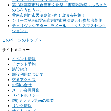
第13回雲南市総合芸術文化祭『雲南歌詠祭～ふるさと
の心をうたう～』
雲南市創作市民演劇第7弾！出演者募集！
シリーズ第9弾!雲南市創作市民演劇2019参加者募集
チェリヴァシアターinラメール 「クリスマスセレク
ション」
このページのトップへ
サイトメニュー
イベント情報
チケット予約
施設紹介
施設利用について
交通アクセス
お問い合せ
メール会員募集
サイトポリシー
(株)キラキラ雲南の概要
リンク情報
サイトマップ