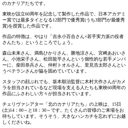
のカナリアたちです。
東映が設立60周年を記念して製作した作品で、日本アカデミ
ー賞では最多タイとなる12部門で優秀賞(うち3部門が最優秀
賞)を授賞した作品です。
作品の特徴は、やはり「吉永小百合さん×若手実力派の役者
さんたち」というところでしょう。
森山未来さん、満島ひかりさん、勝地涼さん、宮﨑あおいさ
ん、小池栄子さん、松田龍平さんという個性的な若手メンバ
ーに、柴田恭兵さん、仲村トオルさん、里見浩太郎さんとい
うベテランさんが脇を固めていています。
スタッフの顔ぶれでも、坂本順治監督に木村大作さんがカメ
ラを担当されているなど現場を支える人たちも東映60周年の
作品にふさわしい方々が担当されています。
チェリヴァシアター「北のカナリアたち」の上映は、15日
(土)14：00～と18：30～です。たくさんの皆様のご来場をお
待ちしています。そうそう、大きなハンカチを忘れずにお越
しくださいね。