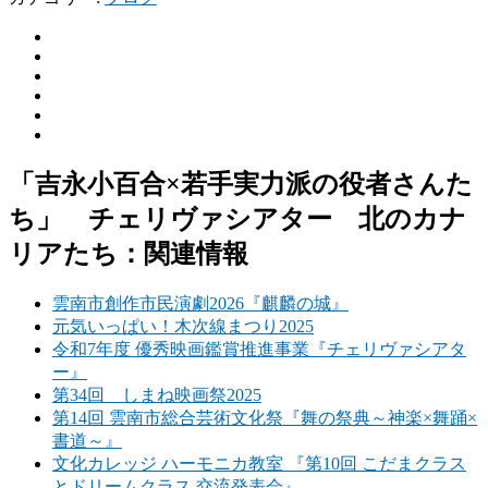
「吉永小百合×若手実力派の役者さんた
ち」 チェリヴァシアター 北のカナ
リアたち：関連情報
雲南市創作市民演劇2026『麒麟の城』
元気いっぱい！木次線まつり2025
令和7年度 優秀映画鑑賞推進事業『チェリヴァシアタ
ー』
第34回 しまね映画祭2025
第14回 雲南市総合芸術文化祭『舞の祭典～神楽×舞踊×
書道～』
文化カレッジ ハーモニカ教室 『第10回 こだまクラス
とドリームクラス 交流発表会』