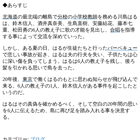
◆あらすじ
北海道
の最北端の離島で
分校
の
小学校
教師
を務める川島はる
は、鈴木信人、酒井真奈美、生島直樹、安藤結花、藤本七
重、松田勇の6人の教え子に歌の才能を見出し、
合唱
を
指導
する事によって交流を深めていった。
しかし、ある夏の日、はるが生徒たちと行った
バーベキュー
で悲しい事故が起き、はるは夫の行夫を失い、子供たちは心
に深い傷を負ってしまう。はるは6人の教え子を残し、後ろ
髪を引かれる思いで島を去った。
20年後、
東京
で働くはるのもとに思わぬ知らせが飛び込んで
来る。6人の教え子の1人、鈴木信人がある事件を起こしたと
いうのだ
。
はるはその真偽を確かめるべく、そして空白の20年間の思い
を6人に伝えるため、島に再び足を踏み入れる事を決意す
る。
カテゴリー:
ブログ