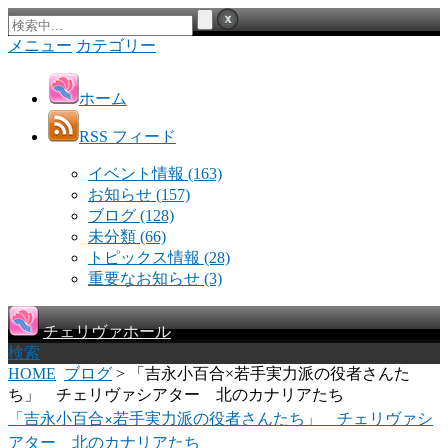
メニュー
カテゴリー
ホーム
RSS フィード
イベント情報
(163)
お知らせ
(157)
ブログ
(128)
未分類
(66)
トピックス情報
(28)
重要なお知らせ
(3)
チェリヴァホール
検索
HOME
ブログ
> 「吉永小百合×若手実力派の役者さんた
ち」 チェリヴァシアター 北のカナリアたち
「吉永小百合×若手実力派の役者さんたち」 チェリヴァシ
アター 北のカナリアたち